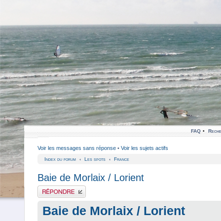
FAQ
•
Reche
Voir les messages sans réponse
•
Voir les sujets actifs
Index du forum
‹
Les spots
‹
France
Baie de Morlaix / Lorient
Publier une réponse
Baie de Morlaix / Lorient